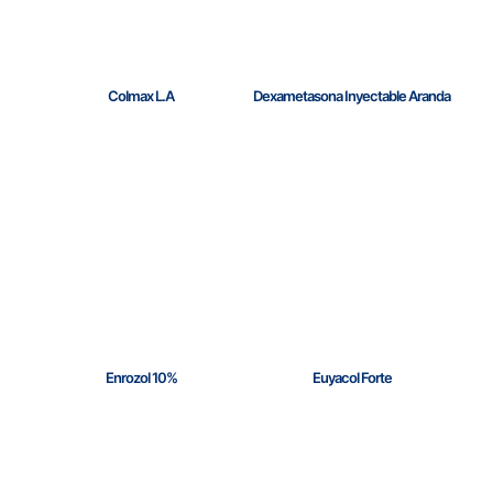
Colmax L.A
Dexametasona Inyectable Aranda
Enrozol 10%
Euyacol Forte