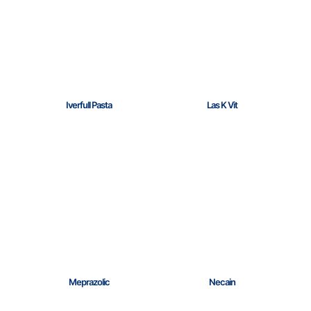
Iverfull Pasta
Las K Vit
Meprazolic
Necain