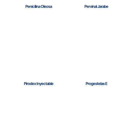
Penicilina Oleosa
Pervinal Jarabe
Pirodex Inyectable
Progestelas E