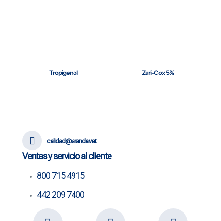
Tropigenol
Zuri-Cox 5%
calidad@aranda.vet
Ventas y servicio al cliente
800 715 4915
442 209 7400