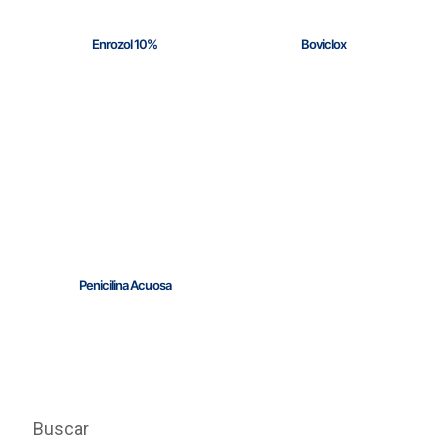
Enrozol 10%
Boviclox
Penicilina Acuosa
Buscar