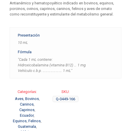
Antianémico y hematopoyético indicado en bovinos, equinos,
porcinos, ovinos, caprinos, caninos, felinos y aves de ornato
como reconstituyente y estimulante del metabolismo general.
Presentación
10 mL
Fórmula
"Cada 1 mL contiene:
Hidroxicobalamina (vitamina B12) … 1 mg
Vehículo c.b.p. ……………….… 1 mL"
Categorías:
SKU:
Aves
,
Bovinos
,
Q-0449-166
Caninos
,
Caprinos
,
Ecuador
,
Equinos
,
Felinos
,
Guatemala
,