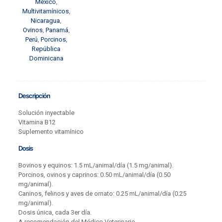
México
,
Multivitamínicos
,
Nicaragua
,
Ovinos
,
Panamá
,
Perú
,
Porcinos
,
República
Dominicana
Descripción
Solución inyectable
Vitamina B12
Suplemento vitamínico
Dosis
Bovinos y equinos: 1.5 mL/animal/día (1.5 mg/animal).
Porcinos, ovinos y caprinos: 0.50 mL/animal/día (0.50
mg/animal).
Caninos, felinos y aves de ornato: 0.25 mL/animal/día (0.25
mg/animal).
Dosis única, cada 3er día.
A recomendación del Médico Veterinario.