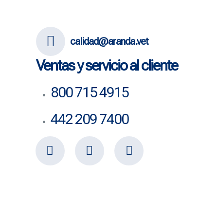
calidad@aranda.vet
Ventas y servicio al cliente
800 715 4915
442 209 7400