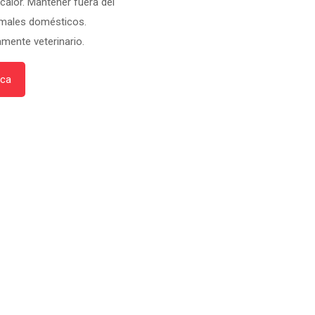
 calor. Mantener fuera del
imales domésticos.
mente veterinario.
ica