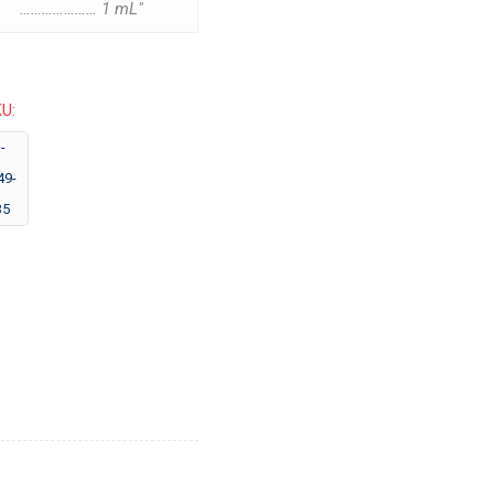
………………… 1 mL"
U:
-
49-
35