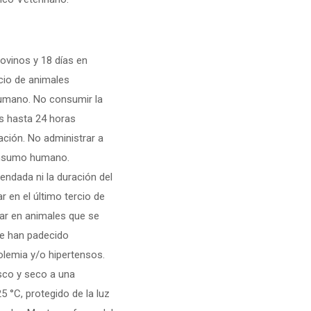
bovinos y 18 días en
icio de animales
umano. No consumir la
s hasta 24 horas
ación. No administrar a
onsumo humano.
ndada ni la duración del
r en el último tercio de
rar en animales que se
e han padecido
olemia y/o hipertensos.
sco y seco a una
5 °C, protegido de la luz