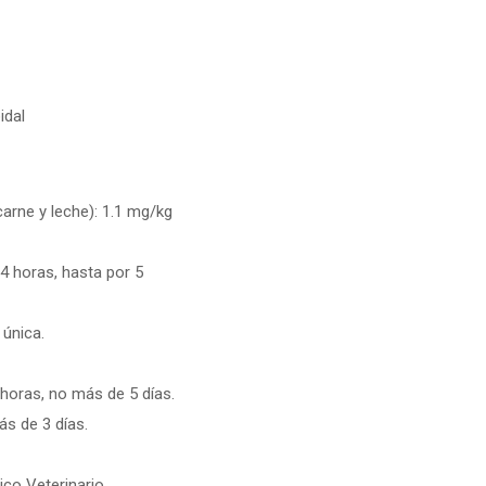
idal
arne y leche): 1.1 mg/kg
4 horas, hasta por 5
 única.
horas, no más de 5 días.
s de 3 días.
.
co Veterinario.