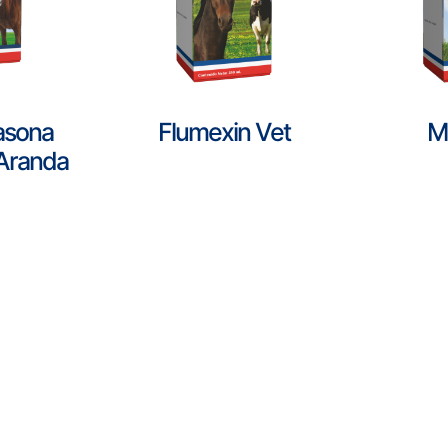
asona
Flumexin Vet
M
 Aranda