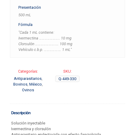
Presentación
500 mL
Fórmula
"Cada 1 mL contiene:
Ivermectina ………………….. 10 mg
Clorsulón …………………..… 100 mg
Vehículo c.b.p. …………….… 1 mL"
Categorías:
SKU:
Antiparasitarios
,
Q-449-330
Bovinos
,
México
,
Ovinos
Descripción
Solución inyectable
Ivermectina y clorsulón
Antiparasitario endectocida con efecto fasciolicida