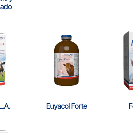
zado
L.A.
Euyacol Forte
F