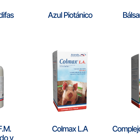
difas
Azul Piotánico
Báls
F.M.
Colmax L.A
Complej
do y