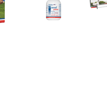
xol
Ocusol Polvo
Parafen