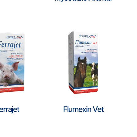
errajet
Flumexin Vet