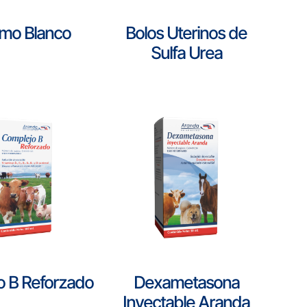
amo Blanco
Bolos Uterinos de
Sulfa Urea
o B Reforzado
Dexametasona
Inyectable Aranda