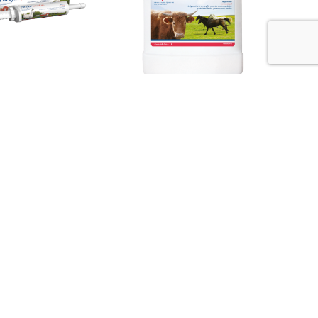
 Pasta al 10%
Parafen Suspesión al
12.5%
Mapa del Sitio