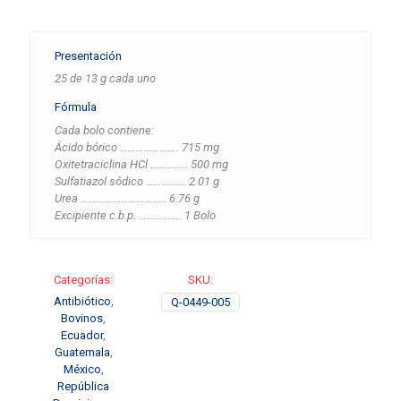
Presentación
25 de 13 g cada uno
Fórmula
Cada bolo contiene:
Ácido bórico …………………. 715 mg
Oxitetraciclina HCl ………….. 500 mg
Sulfatiazol sódico …………… 2.01 g
Urea ………………………….. 6.76 g
Excipiente c.b.p. ……………. 1 Bolo
Categorías:
SKU:
Antibiótico
,
Q-0449-005
Bovinos
,
Ecuador
,
Guatemala
,
México
,
República