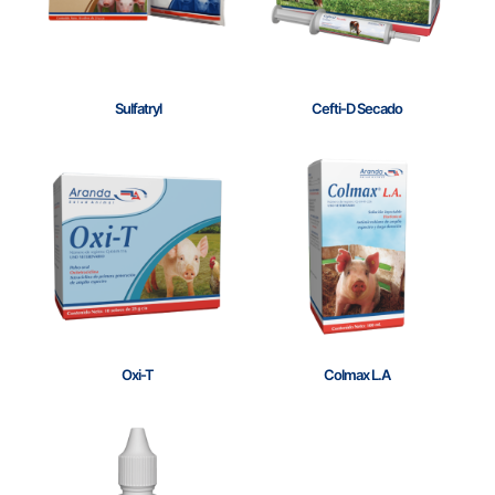
Sulfatryl
Cefti-D Secado
Oxi-T
Colmax L.A