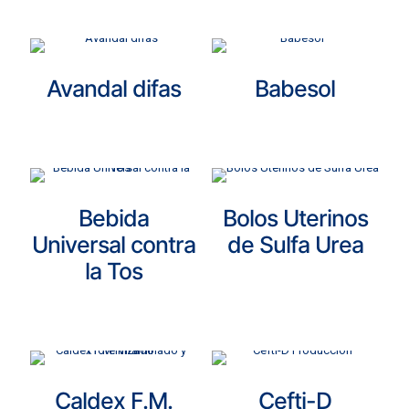
Avandal difas
Babesol
Bebida
Bolos Uterinos
Universal contra
de Sulfa Urea
la Tos
Caldex F.M.
Cefti-D