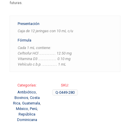
futuras.
Presentación
Caja de 12 jeringas con 10 mL c/u
Fórmula
Cada 1 mL contiene:
Ceftiofur HCl ………………. 12.50 mg
Vitamina D3 ………………… 0.10 mg
Vehículo c.b.p. …………….. 1 mL
Categorías:
SKU:
Antibiótico
,
Q-0449-280
Bovinos
,
Costa
Rica
,
Guatemala
,
México
,
Perú
,
República
Dominicana