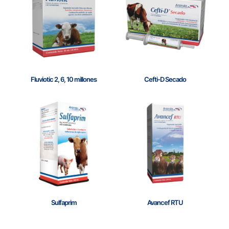
Fluviotic 2, 6, 10 millones
Cefti-D Secado
Sulfaprim
Avancef RTU