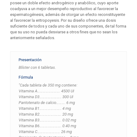
posee un doble efecto androgénico y anabólico, cuyo aporte
coadyuva a un mejor desempeño reproductivo al favorecer la
espermatogénesis, además de otorgar un efecto reconstituyente
al favorecer la eritropoyesis. Por su diseño ofrece una dosis
suficiente de todos y cada uno de sus componentes, de tal forma
que su uso no pueda desviarse a otros fines que no sean los
anteriormente señalados.
Presentación
Blíster con 6 tabletas.
Fórmula
"Cada tableta de 350 mg contiene:
Vitamina A……………………. 4500 UI
Vitamina D3…………….…….. 300 UI
Pantotenato de calcio………. 6 mg
Vitamina B1…………….…….. 4 mg
Vitamina B2……………..……. 20 mg
Vitamina B3………………..…. 0.02 mg
Vitamina B6………..…………. 0.40 mg
Vitamina C………….………… 26 mg