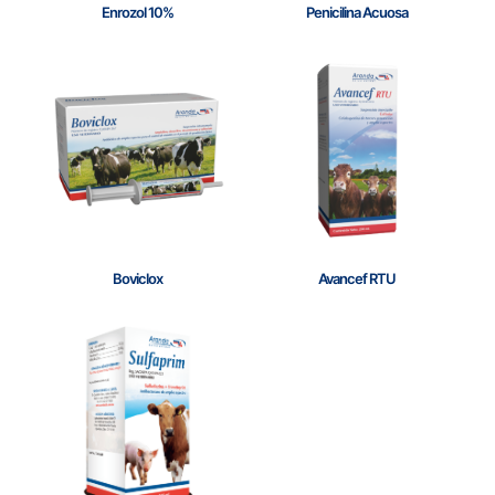
Enrozol 10%
Penicilina Acuosa
Boviclox
Avancef RTU