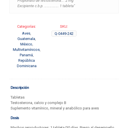
Propionato de testosterona…. 2 mg
Excipiente c.b.p. ……….……. 1 tableta"
Categorías:
SKU:
Aves
,
Q-0449-242
Guatemala
,
México
,
Multivitamínicos
,
Panamá
,
República
Dominicana
Descripción
Tabletas
Testosterona, calcio y complejo B
Suplemento vitamínico, mineral y anabólico para aves
Dosis
Machos reproductores: 1 tableta/30 días. Previo al desempeño