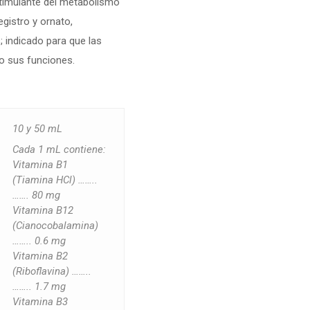
stimulante del metabolismo
egistro y ornato,
 indicado para que las
 sus funciones.
10 y 50 mL
Cada 1 mL contiene:
Vitamina B1
(Tiamina HCl) ……..
……. 80 mg
Vitamina B12
(Cianocobalamina)
…….. 0.6 mg
Vitamina B2
(Riboflavina) ……..
…….. 1.7 mg
Vitamina B3