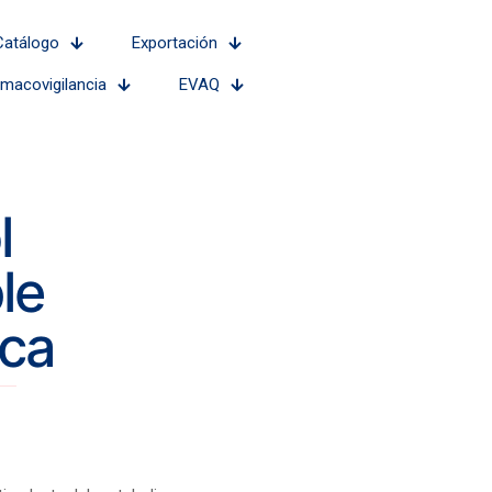
Catálogo
Exportación
rmacovigilancia
EVAQ
l
le
ica