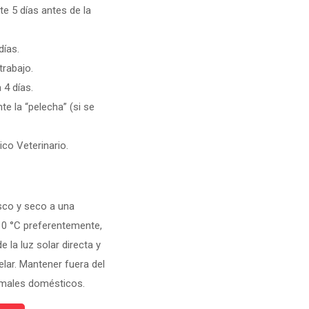
e 5 días antes de la
días.
trabajo.
 4 días.
te la “pelecha” (si se
co Veterinario.
sco y seco a una
10 °C preferentemente,
 la luz solar directa y
elar. Mantener fuera del
imales domésticos.