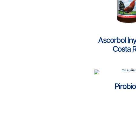
Ascorbol In
Costa R
Pirobio