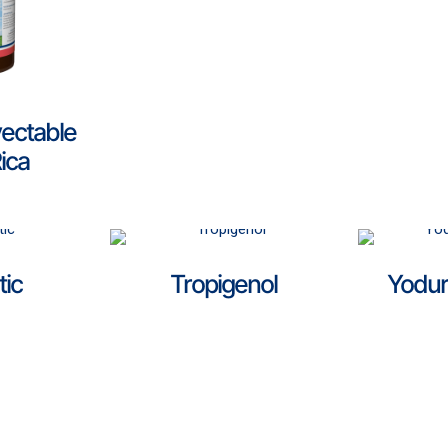
yectable
ica
tic
Tropigenol
Yodur