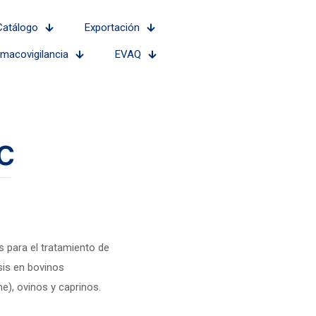
Catálogo
Exportación
rmacovigilancia
EVAQ
c
 para el tratamiento de
is en bovinos
e), ovinos y caprinos.