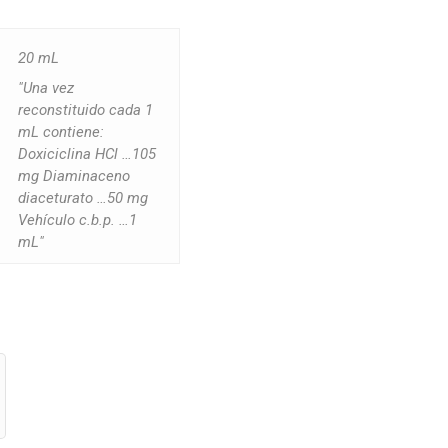
20 mL
"Una vez
reconstituido cada 1
mL contiene:
Doxiciclina HCl …105
mg Diaminaceno
diaceturato …50 mg
Vehículo c.b.p. …1
mL"