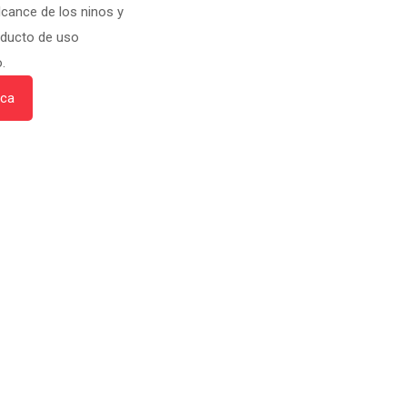
lcance de los ninos y
oducto de uso
.
ica