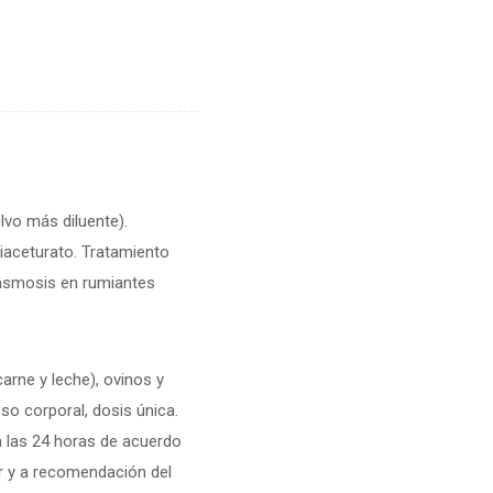
lvo más diluente).
diaceturato. Tratamiento
asmosis en rumiantes
arne y leche), ovinos y
so corporal, dosis única.
a las 24 horas de acuerdo
ar y a recomendación del