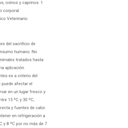
s, ovinos y caprinos: 1
o corporal.
co Veterinario.
es del sacrificio de
consumo humano. No
animales tratados hasta
ma aplicación.
es es a criterio del
e puede afectar el
rvar en un lugar fresco y
tre 15 ºC y 30 ºC,
irecta y fuentes de calor.
tener en refrigeración a
C y 8 ºC por no más de 7