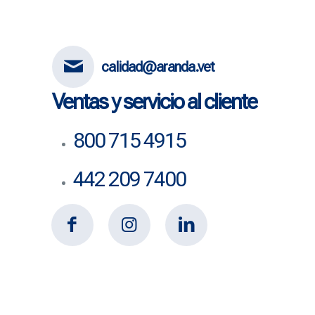
calidad@aranda.vet
Ventas y servicio al cliente
800 715 4915
442 209 7400