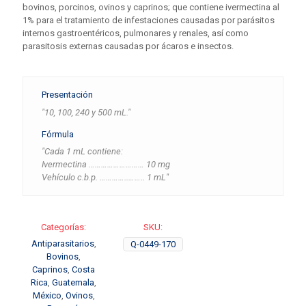
bovinos, porcinos, ovinos y caprinos; que contiene ivermectina al
1% para el tratamiento de infestaciones causadas por parásitos
internos gastroentéricos, pulmonares y renales, así como
parasitosis externas causadas por ácaros e insectos.
Presentación
"10, 100, 240 y 500 mL."
Fórmula
"Cada 1 mL contiene:
Ivermectina ……………………… 10 mg
Vehículo c.b.p. …………..…….. 1 mL"
Categorías:
SKU:
Antiparasitarios
,
Q-0449-170
Bovinos
,
Caprinos
,
Costa
Rica
,
Guatemala
,
México
,
Ovinos
,