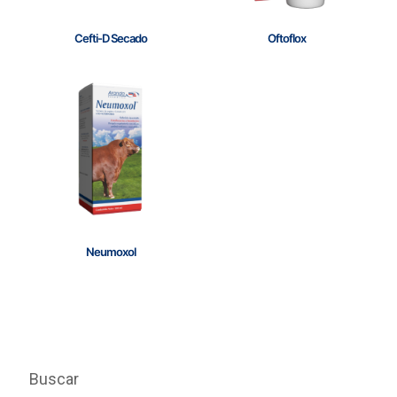
Cefti-D Secado
Oftoflox
Neumoxol
Buscar