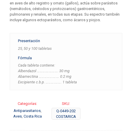
en aves de alto registro y ornato (gallos), actúa sobre parásitos
(nemátodos, céstodos y protozoarios) gastroentéricos,
pulmonares y renales, en todas sus etapas. Su espectro también
incluye algunos ectoparásitos, como ácaros y piojos.
Presentación
25, 50 y 100 tabletas
Fórmula
Cada tableta contiene:
Albendazol ……….….………. 30 mg
Abamectina …………….….… 0.2 mg
Excipiente c.b.p. ………..……. 1 tableta
Categorías:
SKU:
Antiparasitarios
,
Q-0449-202
Aves
,
Costa Rica
COSTARICA