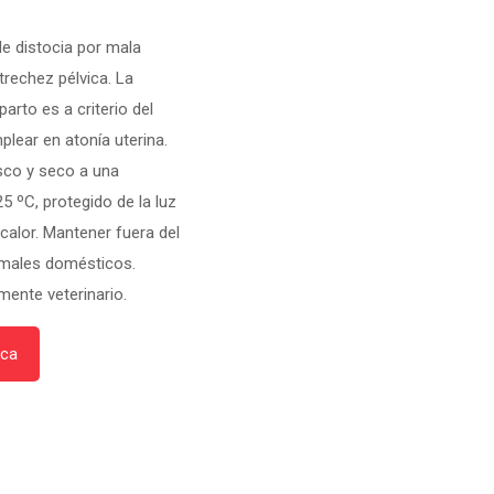
e distocia por mala
trechez pélvica. La
arto es a criterio del
plear en atonía uterina.
sco y seco a una
5 ºC, protegido de la luz
 calor. Mantener fuera del
imales domésticos.
mente veterinario.
ica