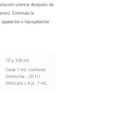
olución uterina después de
erino. Estimula la
 agalactia o hipogalactia
10 y 100 mL
Cada 1 mL contiene:
Oxitocina …20 U.I.
Vehículo c.b.p…1 mL