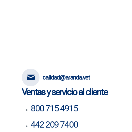
calidad@aranda.vet
Ventas y servicio al cliente
800 715 4915
442 209 7400