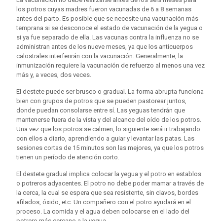
los potros cuyas madres fueron vacunadas de 6 a 8 semanas
antes del parto. Es posible que se necesite una vacunación más
temprana si se desconoce el estado de vacunación de la yegua o
si ya fue separado de ella. Las vacunas contra la influenza no se
administran antes de los nueve meses, ya que los anticuerpos
calostrales interferirán con la vacunación. Generalmente, la
inmunización requiere la vacunación de refuerzo al menos una vez
más y, a veces, dos veces.
El destete puede ser brusco o gradual. La forma abrupta funciona
bien con grupos de potros que se pueden pastorear juntos,
donde puedan consolarse entre sí. Las yeguas tendrán que
mantenerse fuera de la vista y del alcance del oído de los potros.
Una vez que los potros se calmen, lo siguiente será ir trabajando
con ellos a diario, aprendiendo a guiar y levantar las patas. Las
sesiones cortas de 15 minutos son las mejores, ya que los potros
tienen un período de atención corto.
El destete gradual implica colocar la yegua y el potro en establos
o potreros adyacentes. El potro no debe poder mamar a través de
la cerca, la cual se espera que sea resistente, sin clavos, bordes
afilados, óxido, etc. Un compañero con el potro ayudará en el
proceso. La comida y el agua deben colocarse en el lado del
potrero más cercano a la yegua.