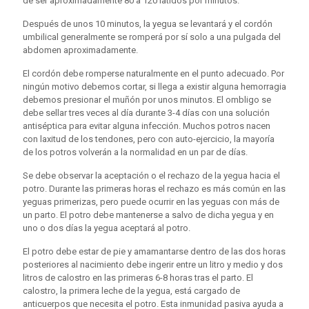
de ser aproximadamente 80 a 120 latidos por minutos.
Después de unos 10 minutos, la yegua se levantará y el cordón
umbilical generalmente se romperá por sí solo a una pulgada del
abdomen aproximadamente.
El cordón debe romperse naturalmente en el punto adecuado. Por
ningún motivo debemos cortar, si llega a existir alguna hemorragia
debemos presionar el muñón por unos minutos. El ombligo se
debe sellar tres veces al día durante 3-4 días con una solución
antiséptica para evitar alguna infección. Muchos potros nacen
con laxitud de los tendones, pero con auto-ejercicio, la mayoría
de los potros volverán a la normalidad en un par de días.
Se debe observar la aceptación o el rechazo de la yegua hacia el
potro. Durante las primeras horas el rechazo es más común en las
yeguas primerizas, pero puede ocurrir en las yeguas con más de
un parto. El potro debe mantenerse a salvo de dicha yegua y en
uno o dos días la yegua aceptará al potro.
El potro debe estar de pie y amamantarse dentro de las dos horas
posteriores al nacimiento debe ingerir entre un litro y medio y dos
litros de calostro en las primeras 6-8 horas tras el parto. El
calostro, la primera leche de la yegua, está cargado de
anticuerpos que necesita el potro. Esta inmunidad pasiva ayuda a