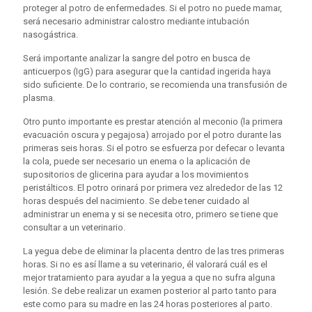
proteger al potro de enfermedades. Si el potro no puede mamar,
será necesario administrar calostro mediante intubación
nasogástrica.
Será importante analizar la sangre del potro en busca de
anticuerpos (IgG) para asegurar que la cantidad ingerida haya
sido suficiente. De lo contrario, se recomienda una transfusión de
plasma.
Otro punto importante es prestar atención al meconio (la primera
evacuación oscura y pegajosa) arrojado por el potro durante las
primeras seis horas. Si el potro se esfuerza por defecar o levanta
la cola, puede ser necesario un enema o la aplicación de
supositorios de glicerina para ayudar a los movimientos
peristálticos. El potro orinará por primera vez alrededor de las 12
horas después del nacimiento. Se debe tener cuidado al
administrar un enema y si se necesita otro, primero se tiene que
consultar a un veterinario.
La yegua debe de eliminar la placenta dentro de las tres primeras
horas. Si no es así llame a su veterinario, él valorará cuál es el
mejor tratamiento para ayudar a la yegua a que no sufra alguna
lesión. Se debe realizar un examen posterior al parto tanto para
este como para su madre en las 24 horas posteriores al parto.