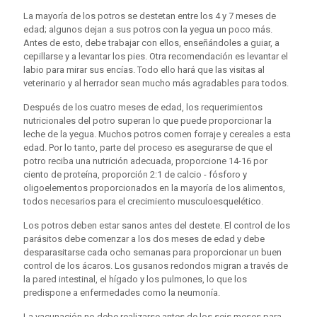
La mayoría de los potros se destetan entre los 4 y 7 meses de
edad; algunos dejan a sus potros con la yegua un poco más.
Antes de esto, debe trabajar con ellos, enseñándoles a guiar, a
cepillarse y a levantar los pies. Otra recomendación es levantar el
labio para mirar sus encías. Todo ello hará que las visitas al
veterinario y al herrador sean mucho más agradables para todos.
Después de los cuatro meses de edad, los requerimientos
nutricionales del potro superan lo que puede proporcionar la
leche de la yegua. Muchos potros comen forraje y cereales a esta
edad. Por lo tanto, parte del proceso es asegurarse de que el
potro reciba una nutrición adecuada, proporcione 14-16 por
ciento de proteína, proporción 2:1 de calcio - fósforo y
oligoelementos proporcionados en la mayoría de los alimentos,
todos necesarios para el crecimiento musculoesquelético.
Los potros deben estar sanos antes del destete. El control de los
parásitos debe comenzar a los dos meses de edad y debe
desparasitarse cada ocho semanas para proporcionar un buen
control de los ácaros. Los gusanos redondos migran a través de
la pared intestinal, el hígado y los pulmones, lo que los
predispone a enfermedades como la neumonía.
La vacunación no debe realizarse antes de los seis meses para