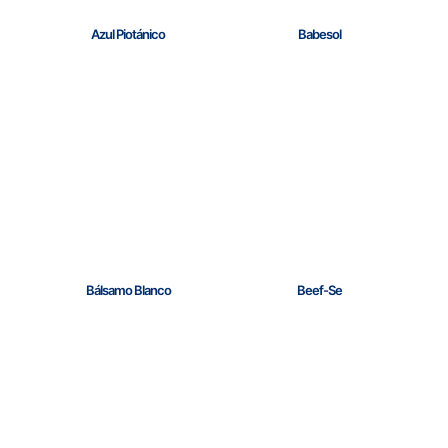
Azul Piotánico
Babesol
Bálsamo Blanco
Beef-Se