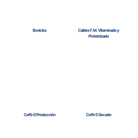
Boviclox
Caldex F.M. Vitaminado y
Proteinizado
Cefti-D Producción
Cefti-D Secado