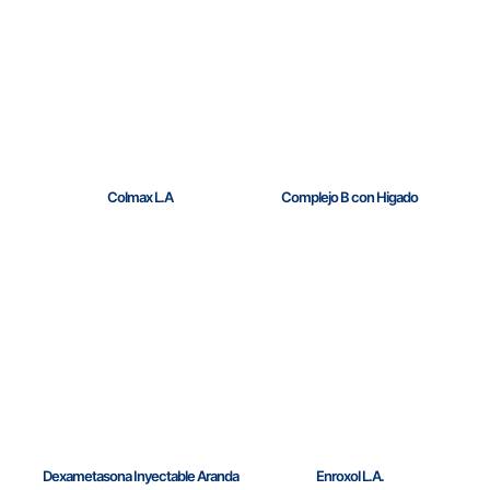
Colmax L.A
Complejo B con Higado
Dexametasona Inyectable Aranda
Enroxol L.A.