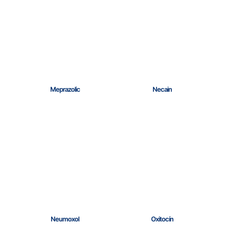
Meprazolic
Necain
Neumoxol
Oxitocín