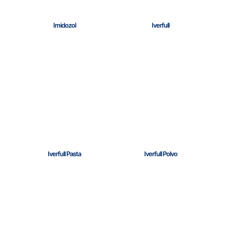
Imidozol
Iverfull
Iverfull Pasta
Iverfull Polvo