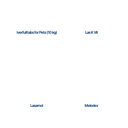
Iverfull tabs for Pets (10 kg)
Las K Vit
Lasarnol
Melodex