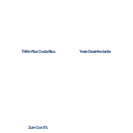
Trifén Plus Costa Rica
Yodo Desinfectante
Zuri-Cox 5%