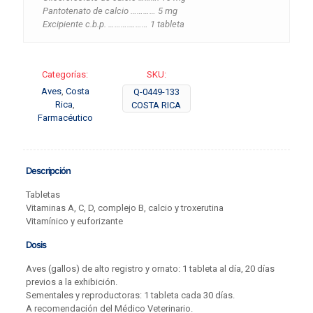
Pantotenato de calcio ………… 5 mg
Excipiente c.b.p. ……….……… 1 tableta
Categorías:
SKU:
Aves
,
Costa
Q-0449-133
Rica
,
COSTA RICA
Farmacéutico
Descripción
Tabletas
Vitaminas A, C, D, complejo B, calcio y troxerutina
Vitamínico y euforizante
Dosis
Aves (gallos) de alto registro y ornato: 1 tableta al día, 20 días
previos a la exhibición.
Sementales y reproductoras: 1 tableta cada 30 días.
A recomendación del Médico Veterinario.