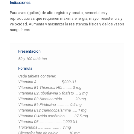
Indicaciones
Para aves (gallos) de alto registro y ornato, sementales y
reproductoras que requieren máxima energía, mayor resistencia y
velocidad. Aumenta y maximiza la resistencia física y de los vasos
sanguíneos.
Presentación
50 y 100 tabletas.
Fórmula
Cada tableta contiene:
Vitamina A ………………..…… 5,000 U.I.
Vitamina B1 Thiamina HCl ….…… 3 mg
Vitamina B2 Riboflavina 5 fosfato …. 2 mg
Vitamina B3 Nicotinamida …………. 20 mg
Vitamina B6 Piridoxina ……….…. 0.5 mg
Vitamina B12 Cianocobalamina …… 1 mg
Vitamina C Ácido ascórbico………. 37.5 mg
Vitamina D3 ………….…..……. 1,000 U.I.
Troxerutina …………………….. 3 mg
Glicerofosfato de calcio ………. 10 mg