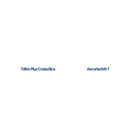
Trifén Plus Costa Rica
Ascorbol Mr.T