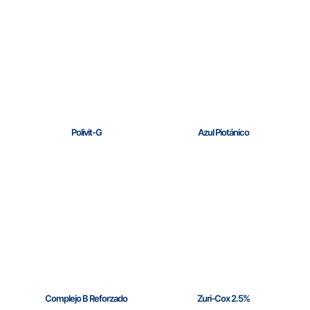
Polivit-G
Azul Piotánico
Complejo B Reforzado
Zuri-Cox 2.5%