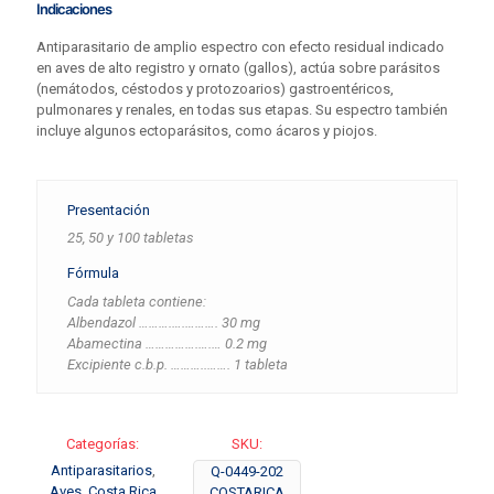
Indicaciones
Antiparasitario de amplio espectro con efecto residual indicado
en aves de alto registro y ornato (gallos), actúa sobre parásitos
(nemátodos, céstodos y protozoarios) gastroentéricos,
pulmonares y renales, en todas sus etapas. Su espectro también
incluye algunos ectoparásitos, como ácaros y piojos.
Presentación
25, 50 y 100 tabletas
Fórmula
Cada tableta contiene:
Albendazol ……….….………. 30 mg
Abamectina …………….….… 0.2 mg
Excipiente c.b.p. ………..……. 1 tableta
Categorías:
SKU:
Antiparasitarios
,
Q-0449-202
Aves
,
Costa Rica
COSTARICA