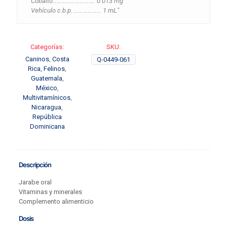
Cobalto………………………. 0.013 mg
Vehículo c.b.p. ……………… 1 mL"
Categorías:
SKU:
Caninos
,
Costa
Q-0449-061
Rica
,
Felinos
,
Guatemala
,
México
,
Multivitamínicos
,
Nicaragua
,
República
Dominicana
Descripción
Jarabe oral
Vitaminas y minerales
Complemento alimenticio
Dosis