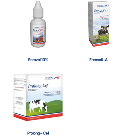
Enrozol 10%
Enroxol L.A.
Prolong – Cef