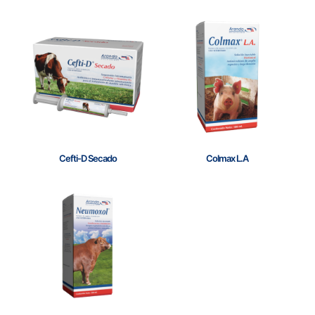
Cefti-D Secado
Colmax L.A