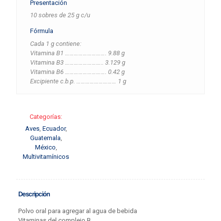
Presentación
10 sobres de 25 g c/u
Fórmula
Cada 1 g contiene:
Vitamina B1 ………………………. 9.88 g
Vitamina B3 …………………….. 3.129 g
Vitamina B6 ………………………. 0.42 g
Excipiente c.b.p. ……………………… 1 g
Categorías:
Aves
,
Ecuador
,
Guatemala
,
México
,
Multivitamínicos
Descripción
Polvo oral para agregar al agua de bebida
Vitaminas del complejo B.