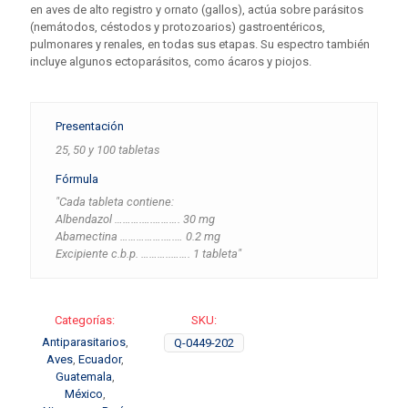
en aves de alto registro y ornato (gallos), actúa sobre parásitos
(nemátodos, céstodos y protozoarios) gastroentéricos,
pulmonares y renales, en todas sus etapas. Su espectro también
incluye algunos ectoparásitos, como ácaros y piojos.
Presentación
25, 50 y 100 tabletas
Fórmula
"Cada tableta contiene:
Albendazol ……….….………. 30 mg
Abamectina …………….….… 0.2 mg
Excipiente c.b.p. ………..……. 1 tableta"
Categorías:
SKU:
Antiparasitarios
,
Q-0449-202
Aves
,
Ecuador
,
Guatemala
,
México
,