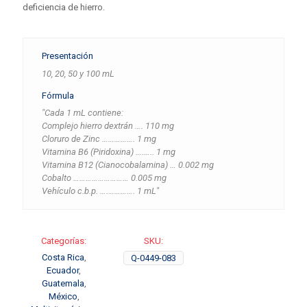
deficiencia de hierro.
Presentación
10, 20, 50 y 100 mL
Fórmula
"Cada 1 mL contiene:
Complejo hierro dextrán …. 110 mg
Cloruro de Zinc ……………. 1 mg
Vitamina B6 (Piridoxina) ….….. 1 mg
Vitamina B12 (Cianocobalamina) … 0.002 mg
Cobalto ……………………… 0.005 mg
Vehículo c.b.p. ….…………. 1 mL"
Categorías:
SKU:
Costa Rica
,
Q-0449-083
Ecuador
,
Guatemala
,
México
,