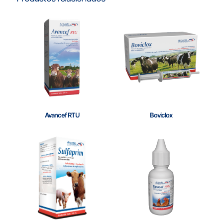
Avancef RTU
Boviclox