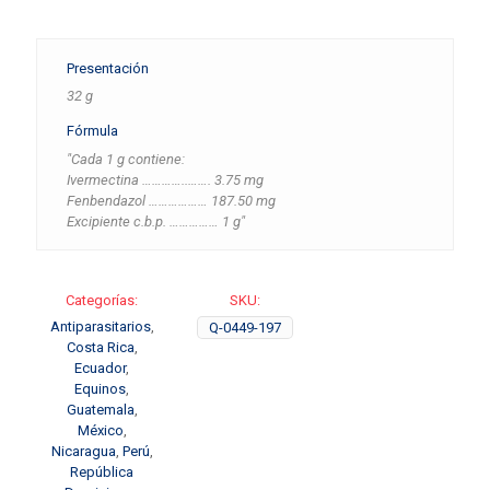
Presentación
32 g
Fórmula
"Cada 1 g contiene:
Ivermectina …………..……. 3.75 mg
Fenbendazol ……………… 187.50 mg
Excipiente c.b.p. …………… 1 g"
Categorías:
SKU:
Antiparasitarios
,
Q-0449-197
Costa Rica
,
Ecuador
,
Equinos
,
Guatemala
,
México
,
Nicaragua
,
Perú
,
República