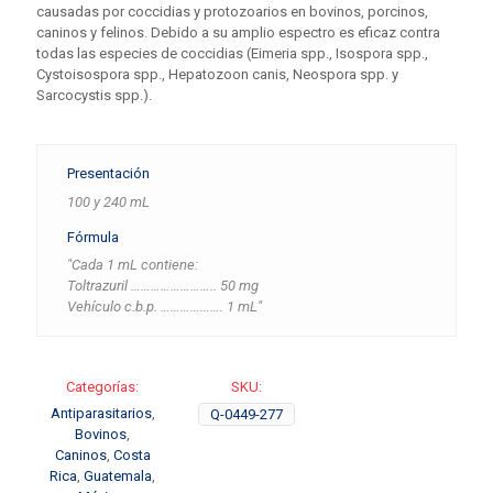
causadas por coccidias y protozoarios en bovinos, porcinos,
caninos y felinos. Debido a su amplio espectro es eficaz contra
todas las especies de coccidias (Eimeria spp., Isospora spp.,
Cystoisospora spp., Hepatozoon canis, Neospora spp. y
Sarcocystis spp.).
Presentación
100 y 240 mL
Fórmula
"Cada 1 mL contiene:
Toltrazuril …………………….. 50 mg
Vehículo c.b.p. ………………. 1 mL"
Categorías:
SKU:
Antiparasitarios
,
Q-0449-277
Bovinos
,
Caninos
,
Costa
Rica
,
Guatemala
,