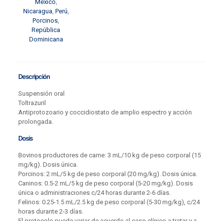
México
,
Nicaragua
,
Perú
,
Porcinos
,
República
Dominicana
Descripción
Suspensión oral
Toltrazuril
Antiprotozoario y coccidiostato de amplio espectro y acción
prolongada.
Dosis
Bovinos productores de carne: 3 mL/10 kg de peso corporal (15
mg/kg). Dosis única.
Porcinos: 2 mL/5 kg de peso corporal (20 mg/kg). Dosis única.
Caninos: 0.5-2 mL/5 kg de peso corporal (5-20 mg/kg). Dosis
única o administraciones c/24 horas durante 2-6 días.
Felinos: 0.25-1.5 mL/2.5 kg de peso corporal (5-30 mg/kg), c/24
horas durante 2-3 días.
El protocolo puede variar de acuerdo al caso clínico a tratar y a